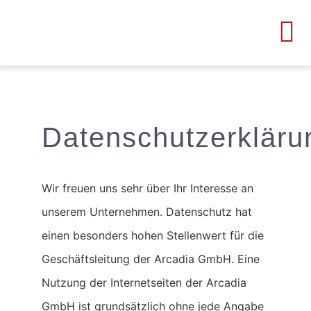
Zum
Inhalt
Tog
springen
Nav
HOME
Datenschutzerkläru
GOLFSIM
PUTTING 
Wir freuen uns sehr über Ihr Interesse an
unserem Unternehmen. Datenschutz hat
KONTAKT
einen besonders hohen Stellenwert für die
Geschäftsleitung der Arcadia GmbH. Eine
ARCADIA G
Nutzung der Internetseiten der Arcadia
GmbH ist grundsätzlich ohne jede Angabe